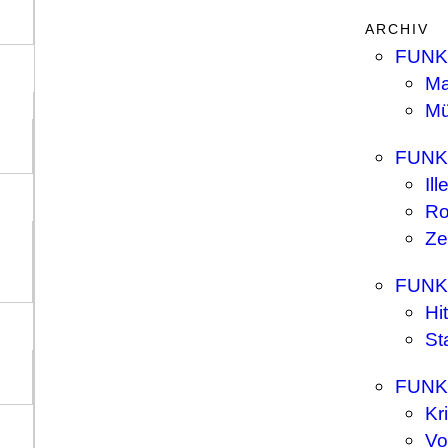
ARCHIV
FUNK
Ma
M
FUNK
Ill
Ro
Ze
FUNK
Hit
St
FUNK
Kr
Vo