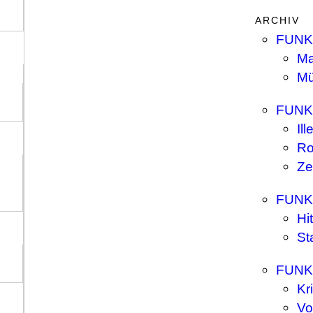
ARCHIV
FUNK
Ma
M
FUNK
Ill
Ro
Ze
FUNK
Hit
St
FUNK
Kr
Vo