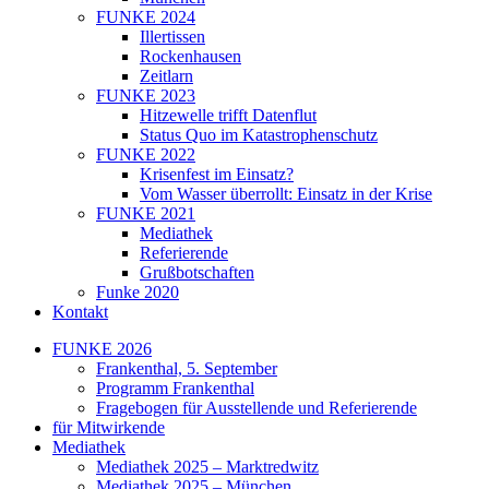
FUNKE 2024
Illertissen
Rockenhausen
Zeitlarn
FUNKE 2023
Hitzewelle trifft Datenflut
Status Quo im Katastrophenschutz
FUNKE 2022
Krisenfest im Einsatz?
Vom Wasser überrollt: Einsatz in der Krise
FUNKE 2021
Mediathek
Referierende
Grußbotschaften
Funke 2020
Kontakt
FUNKE 2026
Frankenthal, 5. September
Programm Frankenthal
Fragebogen für Ausstellende und Referierende
für Mitwirkende
Mediathek
Mediathek 2025 – Marktredwitz
Mediathek 2025 – München