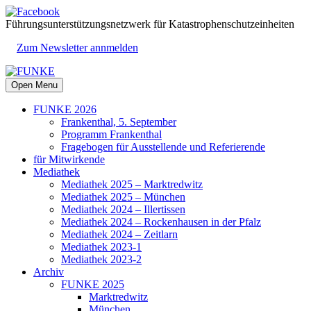
Führungsunterstützungsnetzwerk für Katastrophenschutzeinheiten
Zum Newsletter annmelden
Open Menu
FUNKE 2026
Frankenthal, 5. September
Programm Frankenthal
Fragebogen für Ausstellende und Referierende
für Mitwirkende
Mediathek
Mediathek 2025 – Marktredwitz
Mediathek 2025 – München
Mediathek 2024 – Illertissen
Mediathek 2024 – Rockenhausen in der Pfalz
Mediathek 2024 – Zeitlarn
Mediathek 2023-1
Mediathek 2023-2
Archiv
FUNKE 2025
Marktredwitz
München